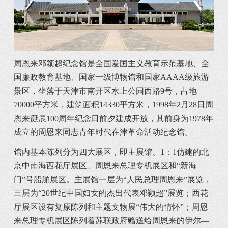
周恩来邓颖超纪念馆是全国爱国主义教育示范基地、全
国廉政教育基地、国家一级博物馆和国家AAAA级旅游
景区，坐落于天津市南开区水上公园西路9号，占地
70000平方米，建筑面积14330平方米，1998年2月28日周
恩来诞辰100周年纪念日前夕建成开放，其前身为1978年
成立的周恩来同志青年时代在津革命活动纪念馆。
馆内基本陈列分为四大展区，即主展馆、1：1仿建的北
京中南海西花厅展区、周恩来总理专机展区和“新海
门”号船舶展区。主展馆一层为“人民总理周恩来”展览，
三层为“20世纪中国妇女的杰出代表邓颖超”展览；西花
厅展区设有复原陈列和主题文物展“伟大的情怀”；周恩
来总理专机展区陈列着苏联政府赠送给周恩来的伊尔—