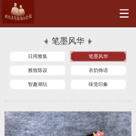
笔墨风华
日用雅集
笔墨风华
雅致陈设
衣韵饰语
智趣潮玩
味觉印象