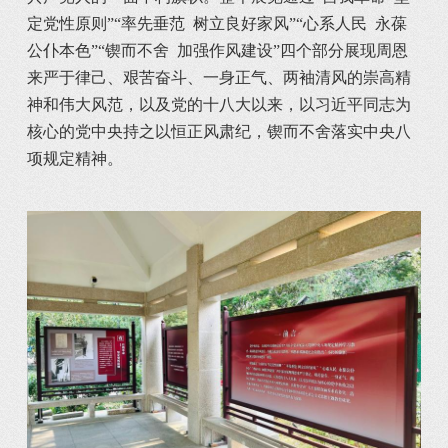
定党性原则”“率先垂范  树立良好家风”“心系人民  永葆
公仆本色”“锲而不舍  加强作风建设”四个部分展现周恩
来严于律己、艰苦奋斗、一身正气、两袖清风的崇高精
神和伟大风范，以及党的十八大以来，以习近平同志为
核心的党中央持之以恒正风肃纪，锲而不舍落实中央八
项规定精神。