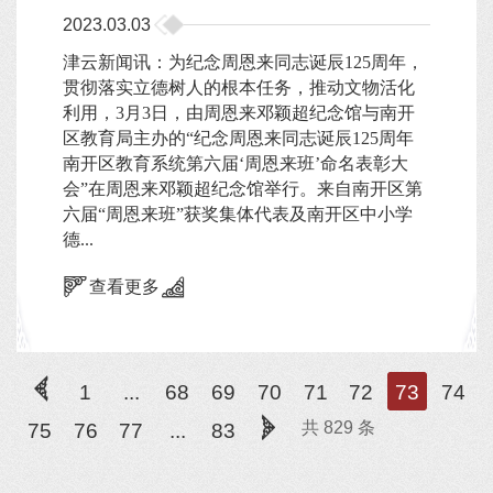
2023.03.03
津云新闻讯：为纪念周恩来同志诞辰125周年，
贯彻落实立德树人的根本任务，推动文物活化
利用，3月3日，由周恩来邓颖超纪念馆与南开
区教育局主办的“纪念周恩来同志诞辰125周年
南开区教育系统第六届‘周恩来班’命名表彰大
会”在周恩来邓颖超纪念馆举行。来自南开区第
六届“周恩来班”获奖集体代表及南开区中小学
德...
查看更多
1
...
68
69
70
71
72
73
74
共 829 条
75
76
77
...
83