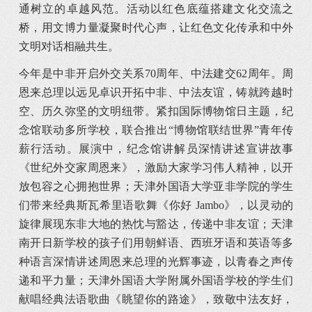
通树立的卓越风范。活动以红色底蕴搭建文化交流之
桥，用文博力量凝聚时代心声，让红色文化传承和中外
文明对话相融共生。
今年是中非开启外交关系70周年、中法建交62周年。周
恩来总理以远见卓识开拓中非、中法友谊，铸就跨越时
空、历久弥坚的文明纽带。紧扣国际博物馆日主题，纪
念馆联动多所学校，联合推出“博物馆联结世界”青年传
薪行活动。展演中，纪念馆讲解员深情讲述宣讲故事
《世纪外交家周恩来》，激励大家学习伟人精神，以开
放包容之心拥抱世界；天津外国语大学亚非学院的学生
们带来经典斯瓦希里语歌舞《你好 Jambo》，以灵动的
旋律展现东非大地的热忱与豁达，传递中非友谊；天津
南开日新学校的孩子们用朝鲜语、西班牙语和英语等多
种语言深情讲述周恩来总理的光辉事迹，以青春之声传
递和平力量；天津外国语大学附属外国语学校的学生们
献唱经典法语歌曲《眺望你的路途》，致敬中法友好，