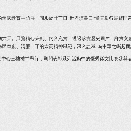
為民奉獻、清廉自守的崇高精神風範，深入詮釋“為中華之崛起而