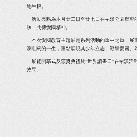
地生根。
	活動亮點為本月廿二日至廿七日在祐漢公園舉辦的愛國教育主題展，同步於廿三日“世界讀書日”當天舉行展覽開幕式及頒獎典禮，誠邀各界居民參與，共憶偉人事
跡，共傳愛國精神。
	本次愛國教育主題展是系列活動的重中之重，展期六天。展覽精心策劃、內容充實，透過珍貴歷史圖片、詳實文獻資料及生動的事跡介紹，全方位呈現周恩來總理波
瀾壯闊的一生，重點展現其少年立志、勤學愛國、
	展覽開幕式及頒獎典禮於“世界讀書日”在祐漢活動中心三樓禮堂舉行，期間表彰系列活動中的優秀徵文比賽參與者。系列活動還包含校園專題講座，全方位提升教育
效果。