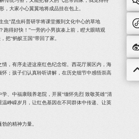
了解传统习俗，又能把春天的气息带回家，我觉得特
成形，大家小心翼翼地将成品挂在包上。
生虫”昆虫科普研学将课堂搬到文化中心的草地
？跑得好快！”一旁的小男孩凑上前，瞪大眼睛观
，把“蚂蚁王国”带回了家。
之情，有序走进这座红色纪念馆。西花厅展区内，海
缅怀；孩子们认真聆听讲解，在历史细节中感悟崇高
学、中福康颐养老院，开展“缅怀先烈 致敬英雄”清
重温峥嵘岁月，让红色基因在不同群体中传递、让英
蓬勃的精神力量。