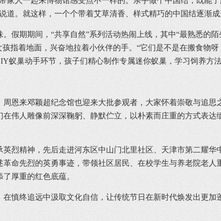
想带家人一起来博物馆感受点不一样的。亲手做个中国结，既能
边说道。就这样，一个个带着艾草清香、样式精巧的中国结逐渐
。假期期间，“共享自然”系列活动热闹上线，其中“最熟悉的陌
女孩指着地面，兴奋地拉着小伙伴的手。“它们是不是在搬食物呀
DIY蚁巢动手环节，孩子们精心制作专属迷你蚁巢，学习饲养方法
，周恩来邓颖超纪念馆也迎来大批参观者，大家怀着崇敬与追思
们在伟人雕像前深深鞠躬、静默伫立，以朴素而庄重的方式表达
英烈精神，先后走进河东区中山门北里社区、天津市第二耀华中
述革命先烈的英勇事迹，带领社区居民、在校学生与养老院老人
添了厚重的红色底蕴。
，在慎终追远中汲取文化自信，让传统节日在新时代焕发出更加