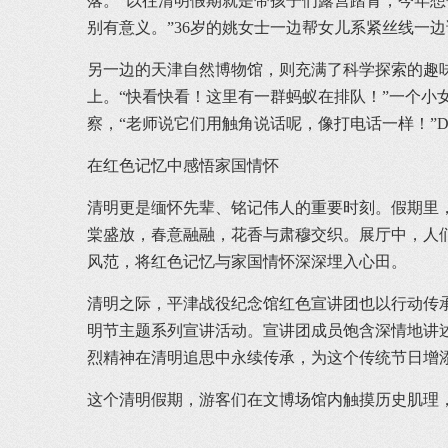
落。“以往清明假期就是带孩子们露营踏青，今年
别有意义。”36岁的姚女士一边帮女儿系紧丝线一
另一边的天津自然博物馆，则充满了科学探索的趣味
上。“快看快看！这里有一群蚂蚁在排队！”一个小
察，“老师说它们用触角说话呢，像打电话一样！”
在红色记忆中感悟家国情怀
清明更是缅怀先辈、铭记伟人的重要时刻。假期里
棠盛放，春意融融，花香与肃穆交织。展厅中，人
风范，将红色记忆与家国情怀深深埋入心田。
清明之际，平津战役纪念馆红色宣讲团也以行动传承
明节主题系列宣讲活动。宣讲团成员饱含深情地讲
烈精神在清明追思中永续传承，为这个传统节日增
这个清明假期，游客们在文博场馆内触摸历史肌理