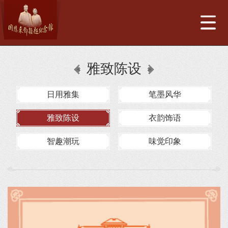
雅致陈设
日用雅集
笔墨风华
雅致陈设
衣韵饰语
智趣潮玩
味觉印象